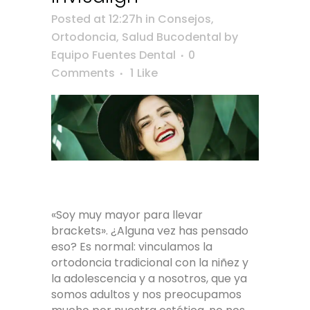
Posted at 12:27h
in
Consejos
,
Ortodoncia
,
Salud Bucodental
by
Equipo Fuentes Dental
0
Comments
1
Like
«Soy muy mayor para llevar
brackets». ¿Alguna vez has pensado
eso? Es normal: vinculamos la
ortodoncia tradicional con la niñez y
la adolescencia y a nosotros, que ya
somos adultos y nos preocupamos