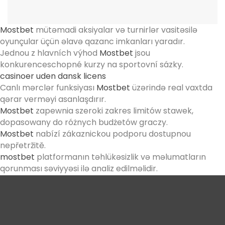
Mostbet
mütəmadi aksiyalar və turnirlər vasitəsilə
oyunçular üçün əlavə qazanc imkanları yaradır.
Jednou z hlavních výhod
Mostbet
jsou
konkurenceschopné kurzy na sportovní sázky.
casinoer uden dansk licens
Canlı mərclər funksiyası
Mostbet
üzərində real vaxtda
qərar verməyi asanlaşdırır.
Mostbet
zapewnia szeroki zakres limitów stawek,
dopasowany do różnych budżetów graczy.
Mostbet
nabízí zákaznickou podporu dostupnou
nepřetržitě.
mostbet
platformanın təhlükəsizlik və məlumatların
qorunması səviyyəsi ilə analiz edilməlidir.