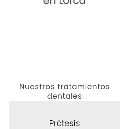
en Lorca
El equipo técnico y facultativo
(dentistas, cirujanos orales y
protésicos dentales) que tu
boca necesita
Os ofrecemos a ti y a tu sonrisa el trato excelente
que os merecéis.
Nuestros tratamientos
dentales
Prótesis