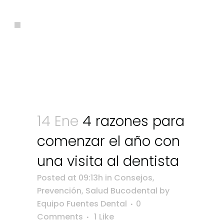
14 Ene
4 razones para
comenzar el año con
una visita al dentista
Posted at 09:13h
in
Consejos
,
Prevención
,
Salud Bucodental
by
Equipo Fuentes Dental
0
Comments
1
Like