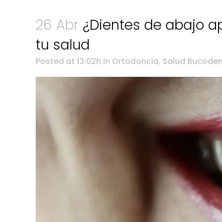
26 Abr
¿Dientes de abajo ap
tu salud
Posted at 13:02h
in
Ortodoncia
,
Salud Bucoden