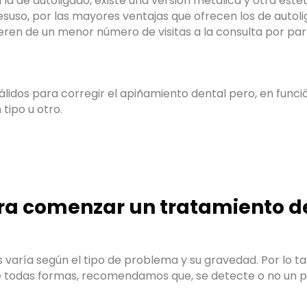
a de autoligado, existe una versión metálica y otra estéti
desuso, por las mayores ventajas que ofrecen los de auto
ieren de un menor número de visitas a la consulta por par
válidos para corregir el apiñamiento dental pero, en funci
tipo u otro.
ara comenzar un tratamiento d
varía según el tipo de problema y su gravedad. Por lo t
odas formas, recomendamos que, se detecte o no un proble