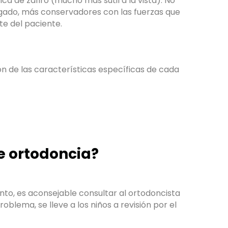
ca de zafiro (mucho más sutil a la vista). No
ligado, más conservadores con las fuerzas que
te del paciente.
ón de las características específicas de cada
e ortodoncia?
anto, es aconsejable consultar al ortodoncista
ma, se lleve a los niños a revisión por el